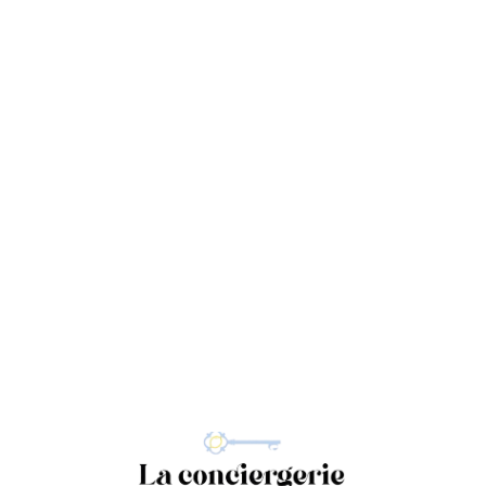
L
o
a